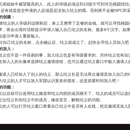
兄弟姐妹中威望最高的人，此人的等级必须达到15级方可到河北桃园找结义
。还有就是提交申请的人必须是还没加入结义的哦。否则将不会被NPC所
的创建：
结义的人等级到达限制后，身上又携带了足够的金钱。就可以寻找桃园
求，将会出现对话框提示申请人输入自己结义的名称。最多8个汉字。如
会提示申请人重新输入。
自己结义的名称，点击确认后，结义就成立了。赶快去寻找人员加入吧
的加入：
结义也不是一件容易的事，加入结义也是有等级要求的。另外结义也有自
击加入人的头像来选择结义邀请按钮，也可以通过结义窗口中输入邀请人
。
邀请人已经加入了别人的结义，那么结义长是无法再次邀请其加入自己的
入结义的人才可以加入军团认识更多的朋友，还是抓紧时间加入吧！
的功能：
义以后就可以使用结义频道和结义内部的成员聊天了。结义的成员可以选
让位结义长给结义中的成员，修改宣言，解散结义的功能。
义的人可以打开结义窗口查看自己结义中是否有人在线，然后邀请其加入