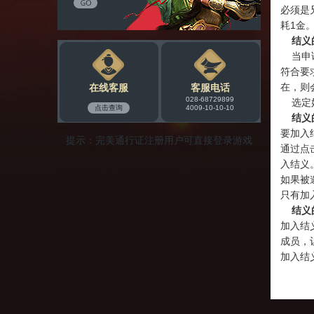
必须是
耗1金
结义
当申请
符合要
在，则
在线客服
客服电话
028-68729899
选定好
点击查询
4009-10-10-10
结义
要加入
提示：完美通行证注册用户可直接登录游戏
通过点
入结义
如果被
只有加
结义
加入结
成员，
加入结