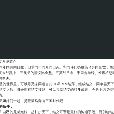
义系统简介
年同月同日生，但求同年同月同日死。和同伴们扬鞭策马奔向乱世，而
汉末战乱中，三兄弟的情义比金坚。三英战吕布、千里走单骑、长坂桥怒
的事迹。
的世界里，可以寻觅志同道合的GG和MM结拜，组成结义一同争霸天下
义之后，将会拥有结义技能，可以共享结义的战斗成果，会遇上结义特
情。
姐妹们一起，扬鞭策马奔向三国时代吧！
的条件：
自己的兄弟姐妹一起打拼天下，结义可谓是最好的沟通手段。而创建结