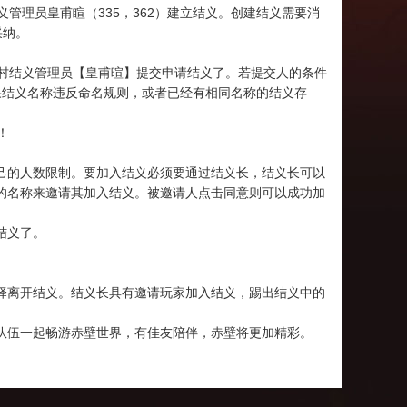
管理员皇甫睻（335，362）建立结义。创建结义需要消
采纳。
村结义管理员【皇甫暄】提交申请结义了。若提交人的条件
果结义名称违反命名规则，或者已经有相同名称的结义存
！
己的人数限制。要加入结义必须要通过结义长，结义长可以
的名称来邀请其加入结义。被邀请人点击同意则可以成功加
结义了。
择离开结义。结义长具有邀请玩家加入结义，踢出结义中的
队伍一起畅游赤壁世界，有佳友陪伴，赤壁将更加精彩。