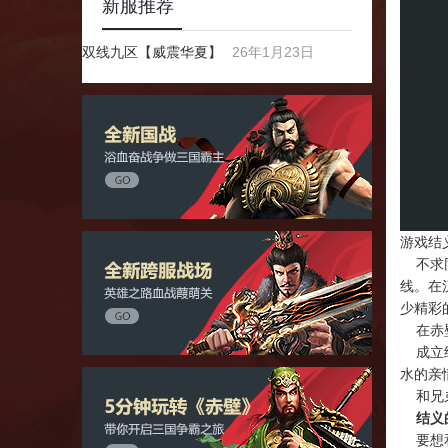
新服推荐
双线九区【威震华夏】
26年1月23日
游戏结
不求同
线。在
少精彩
在赤壁
成立结
水的亲
和兄弟
结义
要想和